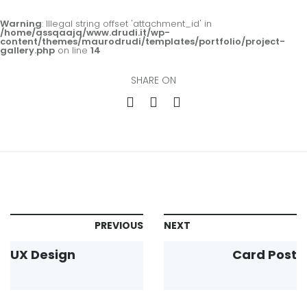
Warning
: Illegal string offset 'attachment_id' in
/home/assqaajq/www.drudi.it/wp-
content/themes/maurodrudi/templates/portfolio/project-
gallery.php
on line
14
SHARE ON
PREVIOUS
NEXT
UX Design
Card Post