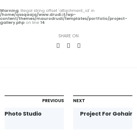
Warning
: Illegal string offset 'attachment_id' in
/home/assqaajq/www.drudi.it/wp-
content/themes/maurodrudi/templates/portfolio/project-
gallery.php
on line
14
SHARE ON
PREVIOUS
NEXT
Photo Studio
Project For Gohair